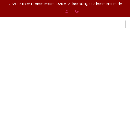
SSV Eintracht Lommersum 1920 e. V.
kontakt@ssv-lommersum.de
Mitglied des Fußballverbandes Mittelrhein e.V.
SSV Eintracht
Lommersum 1920
e.V.