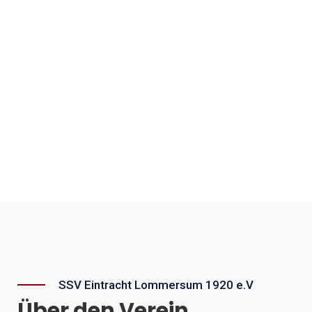
Herzlich Willkommen beim SSV Eintracht
Lommersum 1920 e.V
Viel Spaß auf unserer Homepage und vielleicht
bis bald auf unserem Sportgelände.
KONTAKT
SSV Eintracht Lommersum 1920 e.V
Über den Verein